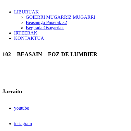
LIBURUAK
GOIERRI MUGARRIZ MUGARRI
Beasaingo Paperak 32
Begirada Osagarriak
IRTEERAK
KONTAKTUA
102 – BEASAIN – FOZ DE LUMBIER
Jarraitu
youtube
instagram