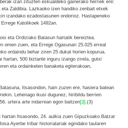
rberak izan zituzten eskualdeko gainerako herriek ere:
 eta Zaldibia. Lazkaoko izen handiko zenbait etxek
kin
izandako ezadostasunen ondorioz. Hastapeneko
a Errege Katolikoek 1492an.
rosi eta Ordiziako Batasun hartatik bereiztea.
en omen zuen, eta Errege Ogasunari 25.025 erreal
eko ordaindu behar ziren 25 dukat horien kopurua.
 hartan, 500 biztanle inguru izango zirela, gutxi
reren eta ordainketen banaketa egiterakoan,
Batasuna, Itsasondon, hain zuzen ere, hasiera batean
riekin. Lehenago ikusi dugunez, hiribildu berrien
56. urtera arte indarrean egon baitzen
[3]
.(3)
rai hartan Itsasondo, 24. aulkia zuen Gipuzkoako Batzar
osa Ayerbe Iribar historialariak egindako taularen