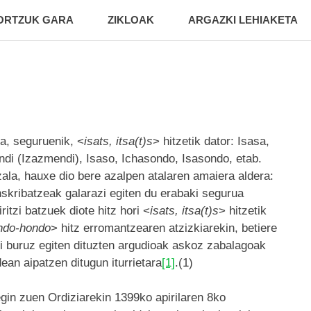
ORTZUK GARA
ZIKLOAK
ARGAZKI LEHIAKETA
a, seguruenik, <
isats, itsa(t)s
> hitzetik dator: Isasa,
endi (Izazmendi), Isaso, Ichasondo, Isasondo, etab.
zala, hauxe dio bere azalpen atalaren amaiera aldera:
nskribatzeak galarazi egiten du erabaki segurua
ritzi batzuek diote hitz hori <
isats, itsa(t)s
> hitzetik
ndo-hondo
> hitz erromantzearen atzizkiarekin, betiere
ri buruz egiten dituzten argudioak askoz zabalagoak
ean aipatzen ditugun iturrietara
[1]
.(1)
 egin zuen Ordiziarekin 1399ko apirilaren 8ko