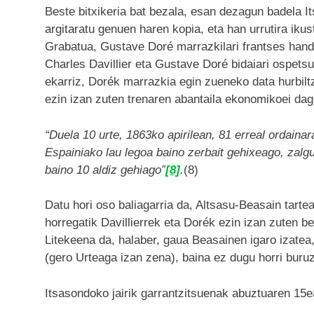
Beste bitxikeria bat bezala, esan dezagun badela I
argitaratu genuen haren kopia, eta han urrutira ik
Grabatua, Gustave Doré marrazkilari frantses handi
Charles Davillier eta Gustave Doré bidaiari ospetsu
ekarriz, Dorék marrazkia egin zueneko data hurbil
ezin izan zuten trenaren abantaila ekonomikoei dag
“Duela 10 urte, 1863ko apirilean, 81 erreal ordaina
Espainiako lau legoa baino zerbait gehixeago, zalgu
baino 10 aldiz gehiago”
[8]
.
(8)
Datu hori oso baliagarria da, Altsasu-Beasain tartea
horregatik Davillierrek eta Dorék ezin izan zuten be
Litekeena da, halaber, gaua Beasainen igaro izatea,
(gero Urteaga izan zena), baina ez dugu horri buruz
Itsasondoko jairik garrantzitsuenak abuztuaren 15