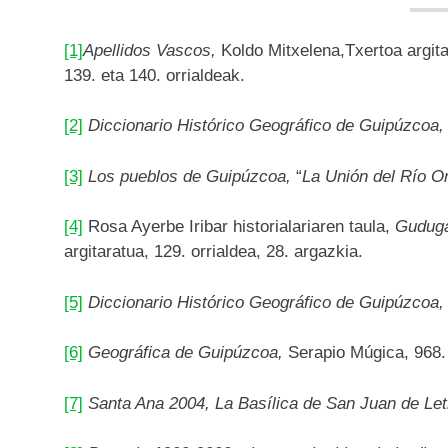
[1]
Apellidos Vascos,
Koldo Mitxelena,Txertoa argital
139. eta 140. orrialdeak.
[2]
Diccionario Histórico Geográfico de Guipúzcoa
[3]
Los pueblos de Guipúzcoa,
“
La Unión del Río Or
[4]
Rosa Ayerbe Iribar historialariaren taula,
Gudugar
argitaratua, 129. orrialdea, 28. argazkia.
[5]
Diccionario Histórico Geográfico de Guipúzcoa
[6]
Geográfica de Guipúzcoa,
Serapio Múgica, 968. 
[7]
Santa Ana 2004, La Basílica de San Juan de Le