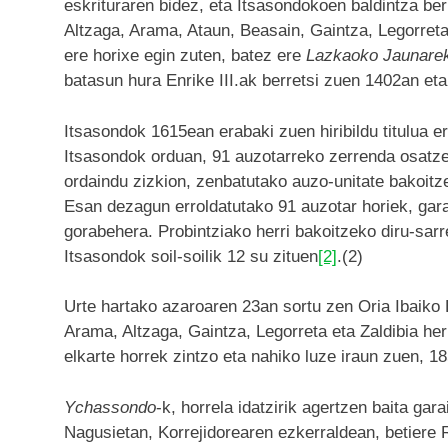
eskrituraren bidez, eta Itsasondokoen baldintza be
Altzaga, Arama, Ataun, Beasain, Gaintza, Legorreta
ere horixe egin zuten, batez ere
Lazkaoko Jaunare
batasun hura Enrike III.ak berretsi zuen 1402an et
Itsasondok 1615ean erabaki zuen hiribildu titulua e
Itsasondok orduan, 91 auzotarreko zerrenda osatz
ordaindu zizkion, zenbatutako auzo-unitate bakoitz
Esan dezagun erroldatutako 91 auzotar horiek, garai
gorabehera. Probintziako herri bakoitzeko diru-sar
Itsasondok soil-soilik 12 su zituen
[2]
.(2)
Urte hartako azaroaren 23an sortu zen Oria Ibaiko 
Arama, Altzaga, Gaintza, Legorreta eta Zaldibia her
elkarte horrek zintzo eta nahiko luze iraun zuen, 18
Ychassondo
-k, horrela idatzirik agertzen baita ga
Nagusietan, Korrejidorearen ezkerraldean, betiere R