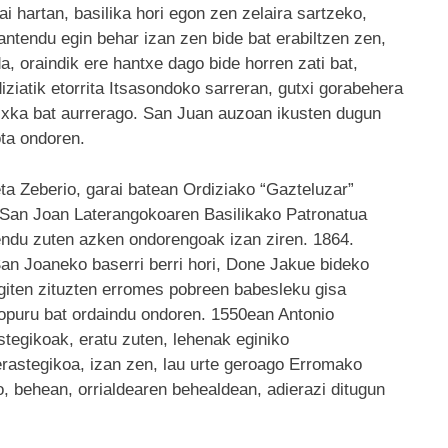
i hartan, basilika hori egon zen zelaira sartzeko,
ntendu egin behar izan zen bide bat erabiltzen zen,
da, oraindik ere hantxe dago bide horren zati bat,
iziatik etorrita Itsasondoko sarreran, gutxi gorabehera
pixka bat aurrerago. San Juan auzoan ikusten dugun
ota ondoren.
 Zeberio, garai batean Ordiziako “Gazteluzar”
, San Joan Laterangokoaren Basilikako Patronatua
ntendu zuten azken ondorengoak izan ziren. 1864.
 San Joaneko baserri berri hori, Done Jakue bideko
giten zituzten erromes pobreen babesleku gisa
kopuru bat ordaindu ondoren. 1550ean Antonio
tegikoak, eratu zuten, lehenak eginiko
erastegikoa, izan zen, lau urte geroago Erromako
o, behean, orrialdearen behealdean, adierazi ditugun