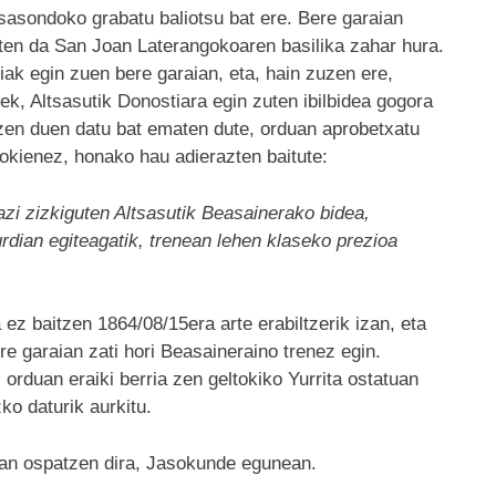
tsasondoko grabatu baliotsu bat ere. Bere garaian
usten da San Joan Laterangokoaren basilika zahar hura.
ak egin zuen bere garaian, eta, hain zuzen ere,
ek, Altsasutik Donostiara egin zuten ibilbidea gogora
tzen duen datu bat ematen dute, orduan aprobetxatu
okienez, honako hau adierazten baitute:
razi zizkiguten Altsasutik Beasainerako bidea,
rdian egiteagatik, trenean lehen klaseko prezioa
 ez baitzen 1864/08/15era arte erabiltzerik izan, eta
re garaian zati hori Beasaineraino trenez egin.
 orduan eraiki berria zen geltokiko Yurrita ostatuan
ko daturik aurkitu.
ean ospatzen dira, Jasokunde egunean.