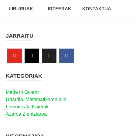
LIBURUAK
IRTEERAK
KONTAKTUA
JARRAITU
KATEGORIAK
Made in Goierri
Urtarrila, Matematikaren bila
Lemniskata Kaierak
Azaroa Zientziaroa