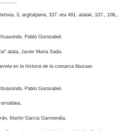
etxea, 3. argitalpena, 337. eta 491. atalak, 107., 108.,
,
Itsasondo, Pablo Gorosabel.
ia
” atala, Javier Maria Sada.
reta en la historia de la comarca
liburuan
,
Itsasondo, Pablo Gorosabel.
orrialdea.
trán,
Martin Garcia Garmendia.