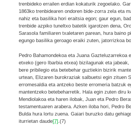
trenbideko errailen erdian kokaturik zegoelako. Gara
1863ko trenbidearen ondoren bide-zorra zela eta ma
nahiz eta basilika hori eraitsia egon; gaur egun, ba
trenbide azpiko tuneltxo batetik igarotzen dena, Ord
Sarasola familiaren txaletaren parean, hura baino 
egungo basilika geroago eraiki zuten, jatorrizkoa b
Pedro Bahamondekoa eta Juana Gazteluzarrekoa eta
etxeko (gero Ibarbia etxea) bizilagunak eta jabeak
bere pribilegio eta betebehar guztiekin bizirik ma
urtean, Elizaren burokraziak salbuetsi egin zituen
erromesaldia eta antzeko beste erromeria batzuk e
mantentzeko betebeharretik. Hala egin zuten diru 
Mendiolakoa eta haren ilobak, Juan eta Pedro Beras
testamentuaren arabera. Azken iloba hori, Pedro B
Bulda hura lortu zuena. Gaiari buruzko datu gehiag
iturrietan daude
[7]
.(7)