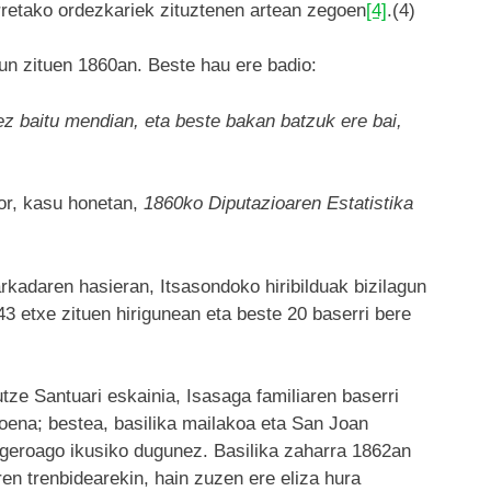
rretako ordezkariek zituztenen artean zegoen
[4]
.(4)
un zituen 1860an. Beste hau ere badio:
ez baitu mendian, eta beste bakan batzuk ere bai,
or, kasu honetan,
1860ko Diputazioaren Estatistika
adaren hasieran, Itsasondoko hiribilduak bizilagun
43 etxe zituen hirigunean eta beste 20 baserri bere
tze Santuari eskainia, Isasaga familiaren baserri
ena; bestea, basilika mailakoa eta San Joan
, geroago ikusiko dugunez. Basilika zaharra 1862an
n trenbidearekin, hain zuzen ere eliza hura