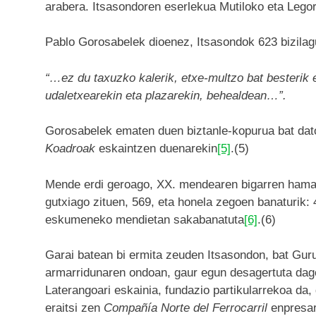
arabera. Itsasondoren eserlekua Mutiloko eta Lego
Pablo Gorosabelek dioenez, Itsasondok 623 bizilag
“…ez du taxuzko kalerik, etxe-multzo bat besterik 
udaletxearekin eta plazarekin, behealdean…”.
Gorosabelek ematen duen biztanle-kopurua bat dat
Koadroak
eskaintzen duenarekin
[5]
.(5)
Mende erdi geroago, XX. mendearen bigarren hamark
gutxiago zituen, 569, eta honela zegoen banaturik: 
eskumeneko mendietan sakabanatuta
[6]
.(6)
Garai batean bi ermita zeuden Itsasondon, bat Guru
armarridunaren ondoan, gaur egun desagertuta dago
Laterangoari eskainia, fundazio partikularrekoa da
eraitsi zen
Compañía Norte del Ferrocarril
enpresare