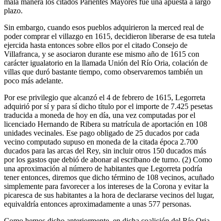
mala manera los citados Parientes Mayores fue una apuesta a largo
plazo.
Sin embargo, cuando esos pueblos adquirieron la merced real de
poder comprar el villazgo en 1615, decidieron liberarse de esa tutela
ejercida hasta entonces sobre ellos por el citado Consejo de
Villafranca, y se asociaron durante ese mismo año de 1615 con
carácter igualatorio en la llamada Unión del Río Oria, colación de
villas que duró bastante tiempo, como observaremos también un
poco más adelante.
Por ese privilegio que alcanzó el 4 de febrero de 1615, Legorreta
adquirió por sí y para sí dicho título por el importe de 7.425 pesetas
traducida a moneda de hoy en día, una vez computadas por el
licenciado Hernando de Ribera su matrícula de aportación en 108
unidades vecinales. Ese pago obligado de 25 ducados por cada
vecino computado supuso en moneda de la citada época 2.700
ducados para las arcas del Rey, sin incluir otros 150 ducados más
por los gastos que debió de abonar al escribano de turno. (2) Como
una aproximación al número de habitantes que Legorreta podría
tener entonces, diremos que dicho término de 108 vecinos, acuñado
simplemente para favorecer a los intereses de la Corona y evitar la
picaresca de sus habitantes a la hora de declararse vecinos del lugar,
equivaldría entonces aproximadamente a unas 577 personas.
Como hemos dicho anteriormente, en dicha coalición del Río Oria