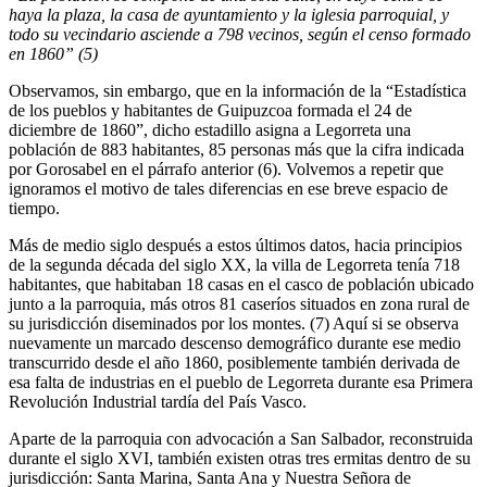
haya la plaza, la casa de ayuntamiento y la iglesia parroquial, y
todo su vecindario asciende a 798 vecinos, según el censo formado
en 1860” (5)
Observamos, sin embargo, que en la información de la “Estadística
de los pueblos y habitantes de Guipuzcoa formada el 24 de
diciembre de 1860”, dicho estadillo asigna a Legorreta una
población de 883 habitantes, 85 personas más que la cifra indicada
por Gorosabel en el párrafo anterior (6). Volvemos a repetir que
ignoramos el motivo de tales diferencias en ese breve espacio de
tiempo.
Más de medio siglo después a estos últimos datos, hacia principios
de la segunda década del siglo XX, la villa de Legorreta tenía 718
habitantes, que habitaban 18 casas en el casco de población ubicado
junto a la parroquia, más otros 81 caseríos situados en zona rural de
su jurisdicción diseminados por los montes. (7) Aquí si se observa
nuevamente un marcado descenso demográfico durante ese medio
transcurrido desde el año 1860, posiblemente también derivada de
esa falta de industrias en el pueblo de Legorreta durante esa Primera
Revolución Industrial tardía del País Vasco.
Aparte de la parroquia con advocación a San Salbador, reconstruida
durante el siglo XVI, también existen otras tres ermitas dentro de su
jurisdicción: Santa Marina, Santa Ana y Nuestra Señora de