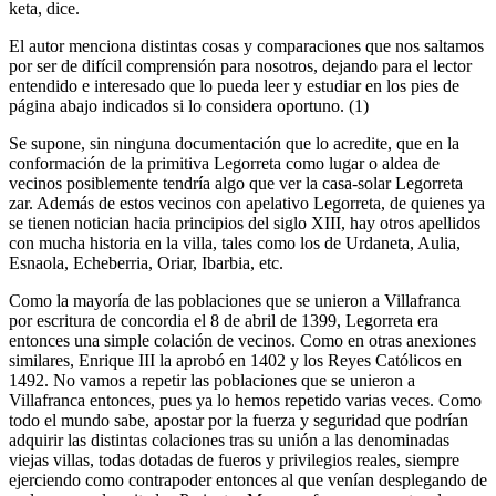
keta, dice.
El autor menciona distintas cosas y comparaciones que nos saltamos
por ser de difícil comprensión para nosotros, dejando para el lector
entendido e interesado que lo pueda leer y estudiar en los pies de
página abajo indicados si lo considera oportuno. (1)
Se supone, sin ninguna documentación que lo acredite, que en la
conformación de la primitiva Legorreta como lugar o aldea de
vecinos posiblemente tendría algo que ver la casa-solar Legorreta
zar. Además de estos vecinos con apelativo Legorreta, de quienes ya
se tienen notician hacia principios del siglo XIII, hay otros apellidos
con mucha historia en la villa, tales como los de Urdaneta, Aulia,
Esnaola, Echeberria, Oriar, Ibarbia, etc.
Como la mayoría de las poblaciones que se unieron a Villafranca
por escritura de concordia el 8 de abril de 1399, Legorreta era
entonces una simple colación de vecinos. Como en otras anexiones
similares, Enrique III la aprobó en 1402 y los Reyes Católicos en
1492. No vamos a repetir las poblaciones que se unieron a
Villafranca entonces, pues ya lo hemos repetido varias veces. Como
todo el mundo sabe, apostar por la fuerza y seguridad que podrían
adquirir las distintas colaciones tras su unión a las denominadas
viejas villas, todas dotadas de fueros y privilegios reales, siempre
ejerciendo como contrapoder entonces al que venían desplegando de