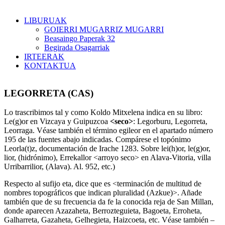
LIBURUAK
GOIERRI MUGARRIZ MUGARRI
Beasaingo Paperak 32
Begirada Osagarriak
IRTEERAK
KONTAKTUA
LEGORRETA (CAS)
Lo trascribimos tal y como Koldo Mitxelena indica en su libro:
Le(g)or en Vizcaya y Guipuzcoa
<seco>
: Legorburu, Legorreta,
Leorraga. Véase también el término egileor en el apartado número
195 de las fuentes abajo indicadas. Compárese el topónimo
Leorla(t)z, documentación de Irache 1283. Sobre lei(h)or, le(g)or,
lior, (hidrónimo), Errekallor <arroyo seco> en Alava-Vitoria, villa
Urribarrilior, (Alava). Al. 952, etc.)
Respecto al sufijo eta, dice que es <terminación de multitud de
nombres topográficos que indican pluralidad (Azkue)>. Añade
también que de su frecuencia da fe la conocida reja de San Millan,
donde aparecen Azazaheta, Berrozteguieta, Bagoeta, Erroheta,
Galharreta, Gazaheta, Gelhegieta, Haizcoeta, etc. Véase también –