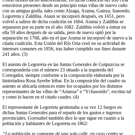
estuvieron presentes desde un principio estas villas de nuevo cuño
con su antigua grafía, tales como Alzaga, Arama, Gainza, Isasondo,
Legorreta y Zaldibia. Ataun se incorporó después, en 1651, pero
volvió a salirse de dicha coalición en 1664. Arama y Zaldibia se
separaron por su parte en el año 1682. Zaldibia volvió a entrar en
ella 59 años después de su salida, pero de nuevo optó por la
separación en 1768, año en el que Arama se incorporó de nuevo a la
citada coalición. Esta Unión del Río Oria cesó en su actividad de
intereses comunes en 1856, tras haber cumplido sus fines durante
241 años. (3)
El asiento de Legorreta en las Juntas Generales de Guipuzcoa se
correspondería con el número 23 situado a la izquierda del
Corregidor, siempre conforme a la composición elaborada por la
historiadora Rosa Ayerbe Iribar. En la composición del cuadro su
asiento se ubicaría entonces entre los ocupados por los distintos
representantes de las villas de “Amassa” e “Ychasondo”, escritas tal
y como lo hacen en el citado cuadro. (4)
El representante de Legorreta gestionaba a su vez 12 fuegos en
dichas Juntas Generales para el reparto de los gastos e ingresos
provinciales. Gorosabel también dice lo que sigue en cuanto a la
población y habitantes de Legorreta en 1862:
“La población se compone de una sola calle, en cuyo centro se