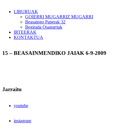
LIBURUAK
GOIERRI MUGARRIZ MUGARRI
Beasaingo Paperak 32
Begirada Osagarriak
IRTEERAK
KONTAKTUA
15 – BEASAINMENDIKO JAIAK 6-9-2009
Jarraitu
youtube
instagram