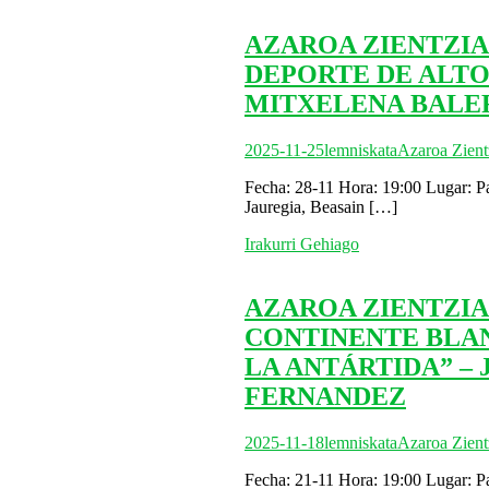
AZAROA ZIENTZIA
DEPORTE DE ALTO 
MITXELENA BALE
2025-11-25
lemniskata
Azaroa Zient
Fecha: 28-11 Hora: 19:00 Lugar: Pa
Jauregia, Beasain
[…]
Irakurri Gehiago
AZAROA ZIENTZIA
CONTINENTE BLAN
LA ANTÁRTIDA” – 
FERNANDEZ
2025-11-18
lemniskata
Azaroa Zient
Fecha: 21-11 Hora: 19:00 Lugar: Pa