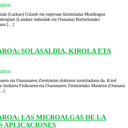
ziaroa
 (Lazkao) Gizarte eta enpresan lizentziatua Mondragon
terapian (Landare naturalak eta Osasuna) Bartzelonako
dura
[…]
AROA: SOLASALDIA, KIROLA ETA
ziaroa
aren eta Osasunaren Zientzietan doktorea izentziaduna da, Kirol
 Jarduera Fisikoaren eta Osasunaren Zientzietako Masterra (Osasuna
…]
AROA: LAS MICROALGAS DE LA
S APLICACIONES