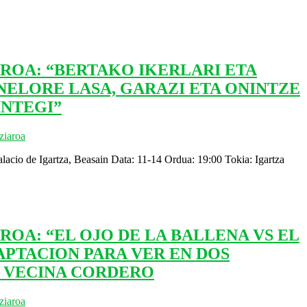
ROA: “BERTAKO IKERLARI ETA
NELORE LASA, GARAZI ETA ONINTZE
INTEGI”
ziaroa
lacio de Igartza, Beasain Data: 11-14 Ordua: 19:00 Tokia: Igartza
ROA: “EL OJO DE LA BALLENA VS EL
PTACION PARA VER EN DOS
A VECINA CORDERO
ziaroa