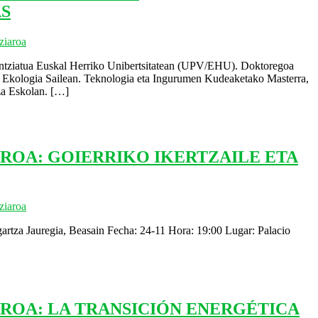
S
ziaroa
ntziatua Euskal Herriko Unibertsitatean (UPV/EHU). Doktoregoa
kologia Sailean. Teknologia eta Ingurumen Kudeaketako Masterra,
a Eskolan.
[…]
ROA: GOIERRIKO IKERTZAILE ETA
ziaroa
artza Jauregia, Beasain Fecha: 24-11 Hora: 19:00 Lugar: Palacio
ROA: LA TRANSICIÓN ENERGÉTICA