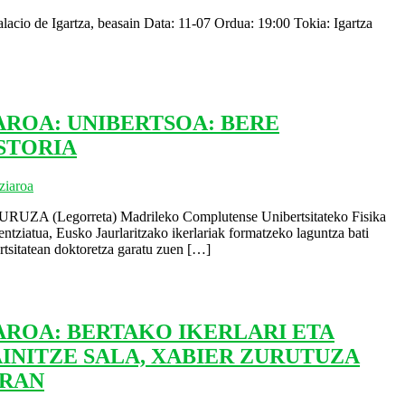
lacio de Igartza, beasain Data: 11-07 Ordua: 19:00 Tokia: Igartza
AROA: UNIBERTSOA: BERE
STORIA
ziaroa
Legorreta) Madrileko Complutense Unibertsitateko Fisika
entziatua, Eusko Jaurlaritzako ikerlariak formatzeko laguntza bati
tsitatean doktoretza garatu zuen
[…]
AROA: BERTAKO IKERLARI ETA
AINITZE SALA, XABIER ZURUTUZA
RRAN