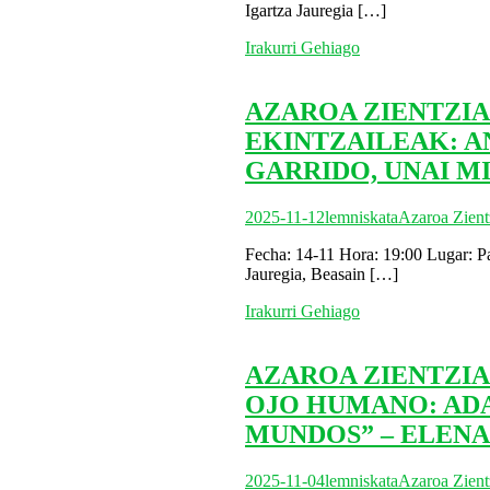
Igartza Jauregia
[…]
Irakurri Gehiago
AZAROA ZIENTZIA
EKINTZAILEAK: A
GARRIDO, UNAI M
2025-11-12
lemniskata
Azaroa Zient
Fecha: 14-11 Hora: 19:00 Lugar: Pa
Jauregia, Beasain
[…]
Irakurri Gehiago
AZAROA ZIENTZIA
OJO HUMANO: ADA
MUNDOS” – ELEN
2025-11-04
lemniskata
Azaroa Zient