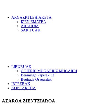
ARGAZKI LEHIAKETA
IZEN EMATEA
ARAUDIA
SARITUAK
LIBURUAK
GOIERRI MUGARRIZ MUGARRI
Beasaingo Paperak 32
Begirada Osagarriak
IRTEERAK
KONTAKTUA
AZAROA ZIENTZIAROA