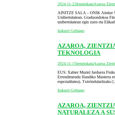
2024-11-22
lemniskata
Azaroa Zient
AINITZE SALA – ONIK Ainitze Sala
Unibertsitatean. Graduondokoa Fito
unibertsitatean egin zuen eta Elika
Irakurri Gehiago
AZAROA, ZIENTZI
TEKNOLOGIA
2024-11-15
lemniskata
Azaroa Zient
EUS: Xabier Muriel Jarduera Fisiko
Errendimendu Handiko Masterra eta
espezialitatea). Txirrindularitzako
[
Irakurri Gehiago
AZAROA, ZIENTZI
NATURALEZA A SU