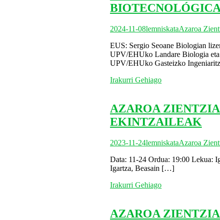
BIOTECNOLÓGICA
2024-11-08
lemniskata
Azaroa Zient
EUS: Sergio Seoane Biologian lize
UPV/EHUko Landare Biologia eta E
UPV/EHUko Gasteizko Ingeniaritz
Irakurri Gehiago
AZAROA ZIENTZIA
EKINTZAILEAK
2023-11-24
lemniskata
Azaroa Zient
Data: 11-24 Ordua: 19:00 Lekua: Ig
Igartza, Beasain
[…]
Irakurri Gehiago
AZAROA ZIENTZIA