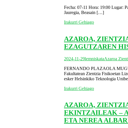
Fecha: 07-11 Hora: 19:00 Lugar: Pa
Jauregia, Beasain
[…]
Irakurri Gehiago
AZAROA, ZIENTZI
EZAGUTZAREN HI
2024-11-29
lemniskata
Azaroa Zient
FERNANDO PLAZAOLA MUGURUZA (
Fakultatean Zientzia Fisikoetan Liz
esker Helsinkiko Teknologia Uniber
Irakurri Gehiago
AZAROA, ZIENTZI
EKINTZAILEAK – 
ETA NEREA ALBA