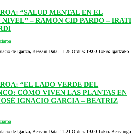
ROA: “SALUD MENTAL EN EL
NIVEL” – RAMÓN CID PARDO – IRATI
RDI
ziaroa
lacio de Igartza, Beasain Data: 11-28 Ordua: 19:00 Tokia: Igartzako
ROA: “EL LADO VERDE DEL
CO: CÓMO VIVEN LAS PLANTAS EN
JOSÉ IGNACIO GARCIA – BEATRIZ
ziaroa
lacio de Igartza, Beasain Data: 11-21 Ordua: 19:00 Tokia: Beasaingo