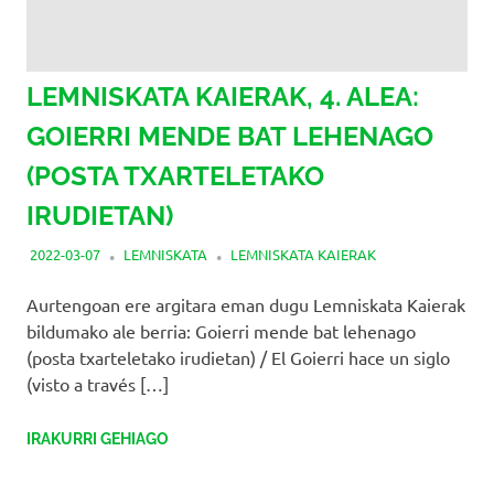
LEMNISKATA KAIERAK, 4. ALEA:
GOIERRI MENDE BAT LEHENAGO
(POSTA TXARTELETAKO
IRUDIETAN)
2022-03-07
LEMNISKATA
LEMNISKATA KAIERAK
Aurtengoan ere argitara eman dugu Lemniskata Kaierak
bildumako ale berria: Goierri mende bat lehenago
(posta txarteletako irudietan) / El Goierri hace un siglo
(visto a través
[…]
IRAKURRI GEHIAGO