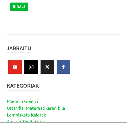
JARRAITU
KATEGORIAK
Made in Goierri
Urtarrila, Matematikaren bila
Lemniskata Kaierak
Azaroa Zientziaroa