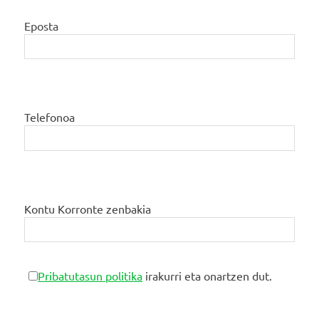
Eposta
Telefonoa
Kontu Korronte zenbakia
Pribatutasun politika
irakurri eta onartzen dut.