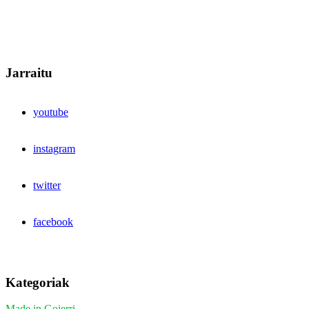
Jarraitu
youtube
instagram
twitter
facebook
Kategoriak
Made in Goierri