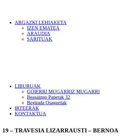
ARGAZKI LEHIAKETA
IZEN EMATEA
ARAUDIA
SARITUAK
LIBURUAK
GOIERRI MUGARRIZ MUGARRI
Beasaingo Paperak 32
Begirada Osagarriak
IRTEERAK
KONTAKTUA
19 – TRAVESIA LIZARRAUSTI – BERNOA