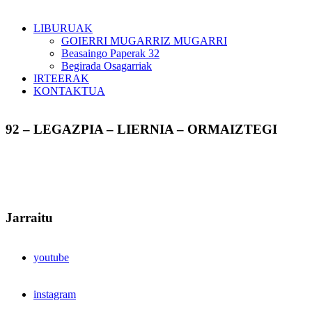
LIBURUAK
GOIERRI MUGARRIZ MUGARRI
Beasaingo Paperak 32
Begirada Osagarriak
IRTEERAK
KONTAKTUA
92 – LEGAZPIA – LIERNIA – ORMAIZTEGI
Jarraitu
youtube
instagram