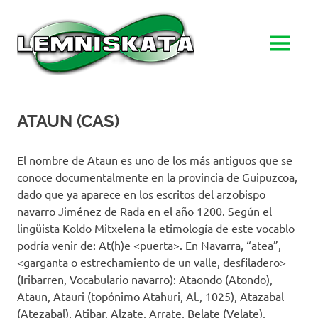
LEMNISK
MENU
Goierriko
Skip
zientzia
to
sare
ATAUN (CAS)
herrikoia
content
El nombre de Ataun es uno de los más antiguos que se
conoce documentalmente en la provincia de Guipuzcoa,
dado que ya aparece en los escritos del arzobispo
navarro Jiménez de Rada en el año 1200. Según el
lingüista Koldo Mitxelena la etimología de este vocablo
podría venir de: At(h)e <puerta>. En Navarra, “atea”,
<garganta o estrechamiento de un valle, desfiladero>
(Iribarren, Vocabulario navarro): Ataondo (Atondo),
Ataun, Atauri (topónimo Atahuri, Al., 1025), Atazabal
(Atezabal), Atibar, Alzate, Arrate, Belate (Velate),