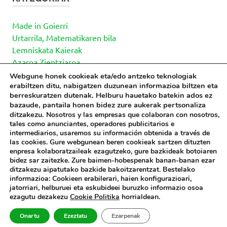
Made in Goierri
Urtarrila, Matematikaren bila
Lemniskata Kaierak
Azaroa Zientziaroa
Webgune honek cookieak eta/edo antzeko teknologiak
erabiltzen ditu, nabigatzen duzunean informazioa biltzen eta
berreskuratzen dutenak. Helburu hauetako batekin ados ez
INFORMAZIOA
bazaude, pantaila honen bidez zure aukerak pertsonaliza
ditzakezu.
Nosotros y las empresas que colaboran con nosotros,
tales como anunciantes, operadores publicitarios e
Pribatutasun Politika
intermediarios, usaremos su información obtenida a través de
Cookie Politika
las cookies. Gure webgunean beren cookieak sartzen dituzten
Lege Oharra
enpresa kolaboratzaileak ezagutzeko,
gure bazkideak
botoiaren
bidez sar zaitezke. Zure baimen-hobespenak banan-banan ezar
Kontaktua
ditzakezu aipatutako bazkide bakoitzarentzat.
Bestelako
informazioa:
Cookieen erabilerari, haien konfigurazioari,
jatorriari, helburuei eta eskubideei buruzko informazio osoa
ezagutu dezakezu
Cookie Politika
horrialdean.
WordPress Theme: Poseidon by ThemeZee.
Onartu
Ezeztatu
Ezarpenak