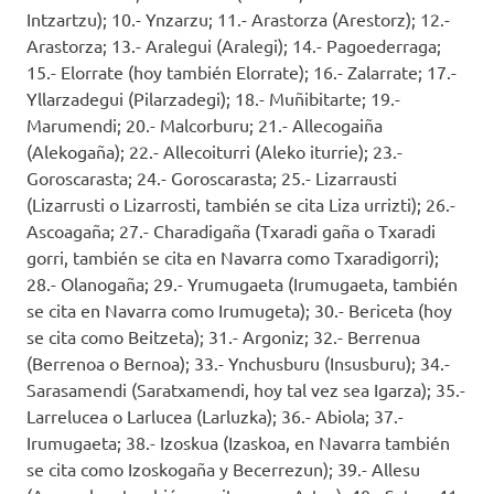
Intzartzu); 10.- Ynzarzu; 11.- Arastorza (Arestorz); 12.-
Arastorza; 13.- Aralegui (Aralegi); 14.- Pagoederraga;
15.- Elorrate (hoy también Elorrate); 16.- Zalarrate; 17.-
Yllarzadegui (Pilarzadegi); 18.- Muñibitarte; 19.-
Marumendi; 20.- Malcorburu; 21.- Allecogaiña
(Alekogaña); 22.- Allecoiturri (Aleko iturrie); 23.-
Goroscarasta; 24.- Goroscarasta; 25.- Lizarrausti
(Lizarrusti o Lizarrosti, también se cita Liza urrizti); 26.-
Ascoagaña; 27.- Charadigaña (Txaradi gaña o Txaradi
gorri, también se cita en Navarra como Txaradigorri);
28.- Olanogaña; 29.- Yrumugaeta (Irumugaeta, también
se cita en Navarra como Irumugeta); 30.- Bericeta (hoy
se cita como Beitzeta); 31.- Argoniz; 32.- Berrenua
(Berrenoa o Bernoa); 33.- Ynchusburu (Insusburu); 34.-
Sarasamendi (Saratxamendi, hoy tal vez sea Igarza); 35.-
Larrelucea o Larlucea (Larluzka); 36.- Abiola; 37.-
Irumugaeta; 38.- Izoskua (Izaskoa, en Navarra también
se cita como Izoskogaña y Becerrezun); 39.- Allesu