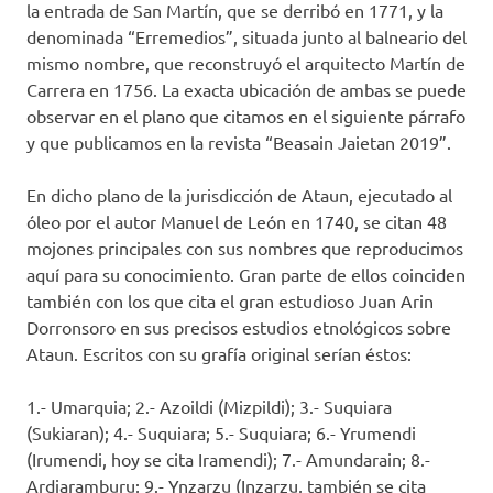
la entrada de San Martín, que se derribó en 1771, y la
denominada “Erremedios”, situada junto al balneario del
mismo nombre, que reconstruyó el arquitecto Martín de
Carrera en 1756. La exacta ubicación de ambas se puede
observar en el plano que citamos en el siguiente párrafo
y que publicamos en la revista “Beasain Jaietan 2019”.
En dicho plano de la jurisdicción de Ataun, ejecutado al
óleo por el autor Manuel de León en 1740, se citan 48
mojones principales con sus nombres que reproducimos
aquí para su conocimiento. Gran parte de ellos coinciden
también con los que cita el gran estudioso Juan Arin
Dorronsoro en sus precisos estudios etnológicos sobre
Ataun. Escritos con su grafía original serían éstos:
1.- Umarquia; 2.- Azoildi (Mizpildi); 3.- Suquiara
(Sukiaran); 4.- Suquiara; 5.- Suquiara; 6.- Yrumendi
(Irumendi, hoy se cita Iramendi); 7.- Amundarain; 8.-
Ardiaramburu; 9.- Ynzarzu (Inzarzu, también se cita