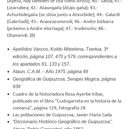
(Ayesu, hoy también se cita como Artsu); 40.- Satua; 41.-
Lizarrabea; 42.- Ataungaña (Ataju gaña); 43.-
Achurbidegaña (se sitúa junto a Atxurbide); 44.- Galardi
(Galertadi); 45.- Aranzazumendi; 46.- Andre bizkarra
(próximo a Andre elorriaga); 47.- Irudimuño; 48.-
Otamendi. (8)
Apellidos Vascos, Koldo Mitxelena, Txertoa, 3ª
edición, página 107, 470 y 579, correspondientes a
los apartados 61, 133 y 157.
Ataun, C.A.M. – Año 1975, página 49
Geográfica de Guipuzcoa, Serapio Mugica, página
939
Cuadro de la historiadora Rosa Ayerbe Iribar,
publicado en el libro “Gudugarreta en la historia de la
comarca”, página 129, fotografía 28
Las poblaciones de Guipuzcoa, Javier María Sada
“Diccionario Histórico Geográfico de Guipuzcoa”,