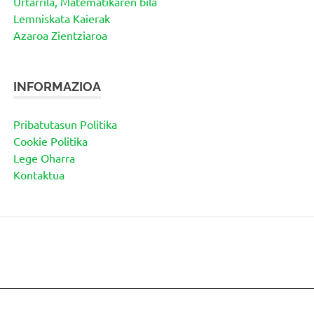
Urtarrila, Matematikaren bila
Lemniskata Kaierak
Azaroa Zientziaroa
INFORMAZIOA
Pribatutasun Politika
Cookie Politika
Lege Oharra
Kontaktua