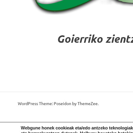
Goierriko zient
WordPress Theme: Poseidon by ThemeZee.
Webgune honek cookieak eta/edo antzeko teknologiak 