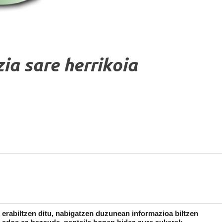
zia sare herrikoia
erabiltzen ditu, nabigatzen duzunean informazioa biltzen