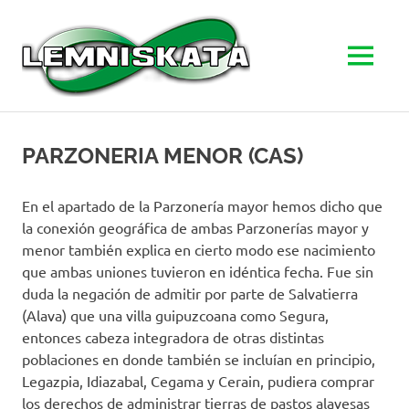
LEMNISK
MENU
Goierriko
Skip
zientzia
to
sare
PARZONERIA MENOR (CAS)
herrikoia
content
En el apartado de la Parzonería mayor hemos dicho que
la conexión geográfica de ambas Parzonerías mayor y
menor también explica en cierto modo ese nacimiento
que ambas uniones tuvieron en idéntica fecha. Fue sin
duda la negación de admitir por parte de Salvatierra
(Alava) que una villa guipuzcoana como Segura,
entonces cabeza integradora de otras distintas
poblaciones en donde también se incluían en principio,
Legazpia, Idiazabal, Cegama y Cerain, pudiera comprar
los derechos de administrar tierras de pastos alavesas