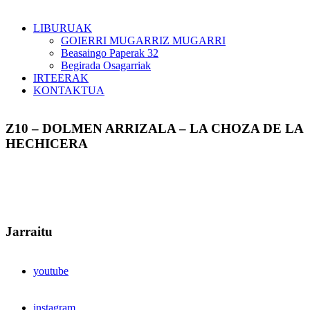
LIBURUAK
GOIERRI MUGARRIZ MUGARRI
Beasaingo Paperak 32
Begirada Osagarriak
IRTEERAK
KONTAKTUA
Z10 – DOLMEN ARRIZALA – LA CHOZA DE LA
HECHICERA
Jarraitu
youtube
instagram