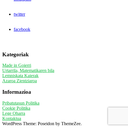
twitter
facebook
Kategoriak
Made in Goierri
Urtarrila, Matematikaren bila
Lemniskata Kaierak
Azaroa Zientziaroa
Informazioa
Pribatutasun Politika
Cookie Politika
Lege Oharra
Kontaktua
WordPress Theme: Poseidon by ThemeZee.