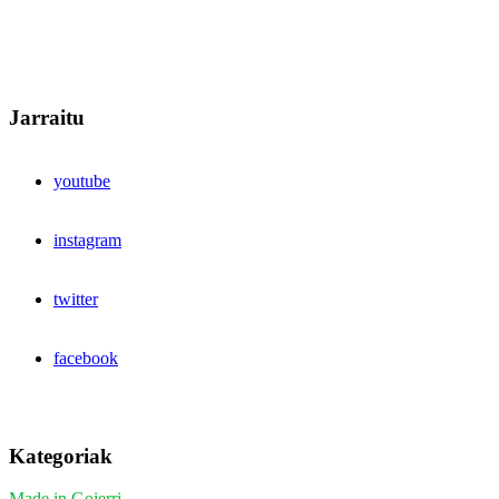
Jarraitu
youtube
instagram
twitter
facebook
Kategoriak
Made in Goierri