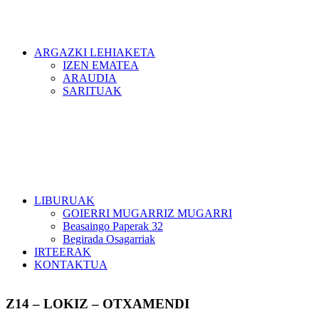
ARGAZKI LEHIAKETA
IZEN EMATEA
ARAUDIA
SARITUAK
LIBURUAK
GOIERRI MUGARRIZ MUGARRI
Beasaingo Paperak 32
Begirada Osagarriak
IRTEERAK
KONTAKTUA
Z14 – LOKIZ – OTXAMENDI