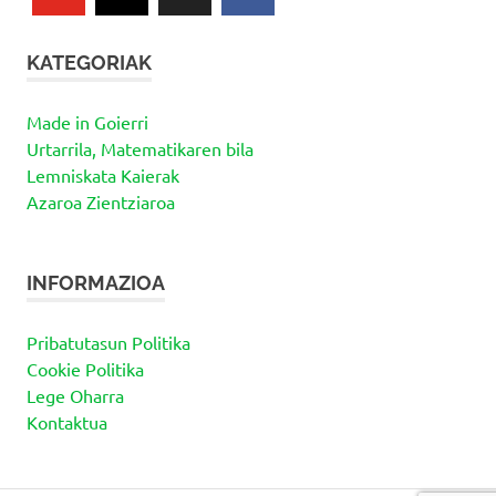
KATEGORIAK
Made in Goierri
Urtarrila, Matematikaren bila
Lemniskata Kaierak
Azaroa Zientziaroa
INFORMAZIOA
Pribatutasun Politika
Cookie Politika
Lege Oharra
Kontaktua