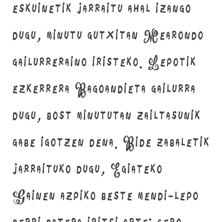
eskuinetik jarraitu ahal izango
dugu, minutu gutxitan Mearondo
gailurreraino iristeko. Lepotik
ezkerrera Bagoandieta gailurra
dugu, bost minututan zailtasunik
gabe igotzen dena. Bide zabaletik
jarraituko dugu, Egiateko
Gainen azpiko beste mendi-lepo