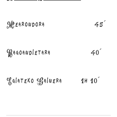
Mearondora 45’
Bagoandietara 40’
Egiateko Gainera 1h 10’