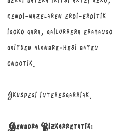
berri batera iritsi arte; gero,
mendi-mazelaren erdi-erditik
igoko gara, gailurrera eramango
gaituen alanbre-hesi baten
ondotik.
Ikuspegi interesgarriak.
Denbora Bizkarretatik
: