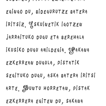
egingo du, bidegurutze batera
iritsiz. Eskuinetik igotzen
jarraituko dugu eta berehala
ikusiko dugu amildegia. Sakana
ezkerrean dugula, pistatik
segituko dugu, aska batera iritsi
arte. Puntu horretan, pistak
ezkerrera egiten du, sakana