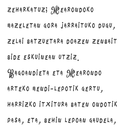
zeharkatuz; Mearondoko
mazeletan gora jarraituko dugu,
zelai batzuetara doazen zenbait
bide eskuinean utziz.
Bagoandieta eta Mearondo
arteko mendi-lepotik gertu,
harrizko itxitura baten ondotik
pasa, eta, behin lepoan gaudela,