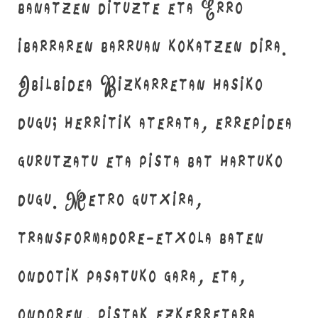
banatzen dituzte eta Erro
ibarraren barruan kokatzen dira.
Ibilbidea Bizkarretan hasiko
dugu; herritik aterata, errepidea
gurutzatu eta pista bat hartuko
dugu. Metro gutxira,
transformadore-etxola baten
ondotik pasatuko gara, eta,
ondoren, pistak ezkerretara