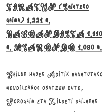
TIRATUN (Egiateko
gaina) 1.221 m.
BAGOANDIETA 1.110
m. MEARONDO 1.080 m.
Gailur hauek Aditik banatutako
mendilerroa osatzen dute,
Sorogain eta Zilbeti bailarak