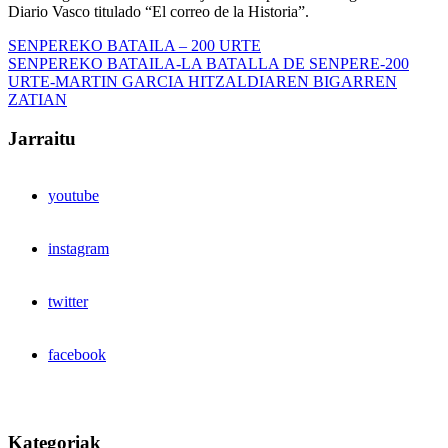
Diario Vasco titulado “El correo de la Historia”.
Bidalketetan
Previous
SENPEREKO BATAILA – 200 URTE
Post:
Next
SENPEREKO BATAILA-LA BATALLA DE SENPERE-200
zehar
Post:
URTE-MARTIN GARCIA HITZALDIAREN BIGARREN
nabigatu
ZATIAN
Jarraitu
youtube
instagram
twitter
facebook
Kategoriak