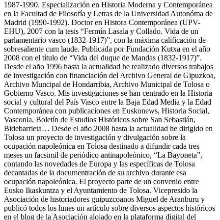
1987-1990. Especialización en Historia Moderna y Contemporánea
en la Facultad de Filosofía y Letras de la Universidad Autonóma de
Madrid (1990-1992). Doctor en Histora Contemporánea (UPV-
EHU), 2007 con la tesis “Fermín Lasala y Collado. Vida de un
parlamentario vasco (1832-1917)”, con la máxima calificación de
sobresaliente cum laude. Publicada por Fundación Kutxa en el año
2008 con el título de “Vida del duque de Mandas (1832-1917)”.
Desde el año 1996 hasta la actualidad he realizado diversos trabajos
de investigación con financiación del Archivo General de Gipuzkoa,
Archivo Muncipal de Hondarribia, Archivo Municipal de Tolosa o
Gobierno Vasco. Mis investigaciones se han centrado en la Historia
social y cultural del País Vasco entre la Baja Edad Media y la Edad
Contemporánea con publicaciones en Euskonews, Historia Social,
Vasconia, Boletín de Estudios Históricos sobre San Sebastián,
Bidebarrieta… Desde el año 2008 hasta la actualidad he dirigido en
Tolosa un proyecto de investigación y divulgación sobre la
ocupación napoleónica en Tolosa destinado a difundir cada tres
meses un facsimil de periódico antinapoleónico, “La Bayoneta”,
contando las novedades de Europa y las específicas de Tolosa
decantadas de la documentración de su archivo durante esa
ocupación napoleónica. El proyecto parte de un convenio entre
Eusko Ikaskuntza y el Ayuntamiento de Tolosa. Vicepresido la
Asociación de historiadores guipuzcoanos Miguel de Aranburu y
publicó todos los lunes un artículo sobre diversos aspectos históricos
en el blog de la Asociación alojado en la plataforma digital del