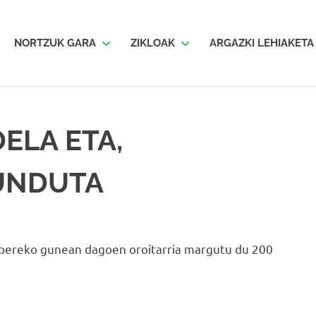
SKATA
NORTZUK GARA
ZIKLOAK
ARGAZKI LEHIAKETA
ELA ETA,
UNDUTA
npereko gunean dagoen oroitarria margutu du 200