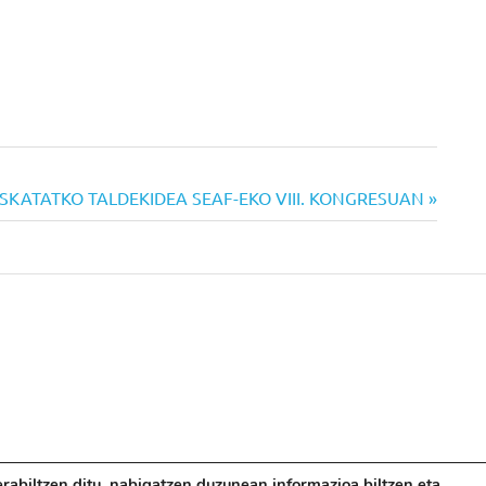
SKATATKO TALDEKIDEA SEAF-EKO VIII. KONGRESUAN
abiltzen ditu, nabigatzen duzunean informazioa biltzen eta