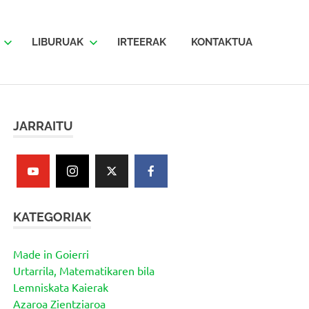
LIBURUAK
IRTEERAK
KONTAKTUA
JARRAITU
KATEGORIAK
Made in Goierri
Urtarrila, Matematikaren bila
Lemniskata Kaierak
Azaroa Zientziaroa