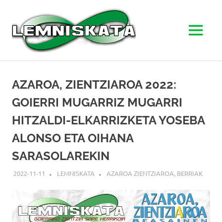
LEMNISK
MENU
Goierriko
Skip
zientzia
to
sare
AZAROA, ZIENTZIAROA 2022:
herrikoia
content
GOIERRI MUGARRIZ MUGARRI
HITZALDI-ELKARRIZKETA YOSEBA
ALONSO ETA OIHANA
SARASOLAREKIN
2022-11-11
LEMNISKATA
AZAROA ZIENTZIAROA
,
BERRIAK