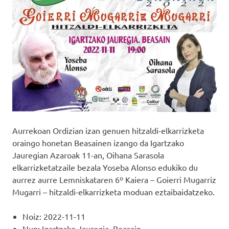
Aurrekoan Ordizian izan genuen hitzaldi-elkarrizketa
oraingo honetan Beasainen izango da Igartzako
Jauregian Azaroak 11-an, Oihana Sarasola
elkarrizketatzaile bezala Yoseba Alonso edukiko du
aurrez aurre Lemniskataren 6º Kaiera – Goierri Mugarriz
Mugarri – hitzaldi-elkarrizketa moduan eztaibaidatzeko.
Noiz: 2022-11-11
Nun: Igartzako Jauregia, Beasain