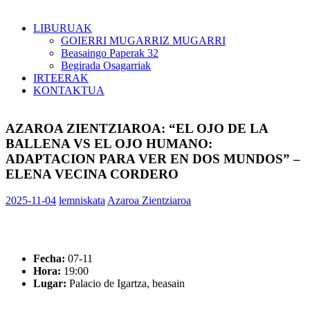
LIBURUAK
GOIERRI MUGARRIZ MUGARRI
Beasaingo Paperak 32
Begirada Osagarriak
IRTEERAK
KONTAKTUA
AZAROA ZIENTZIAROA: “EL OJO DE LA
BALLENA VS EL OJO HUMANO:
ADAPTACION PARA VER EN DOS MUNDOS” –
ELENA VECINA CORDERO
2025-11-04
lemniskata
Azaroa Zientziaroa
Fecha:
07-11
Hora:
19:00
Lugar:
Palacio de Igartza, beasain