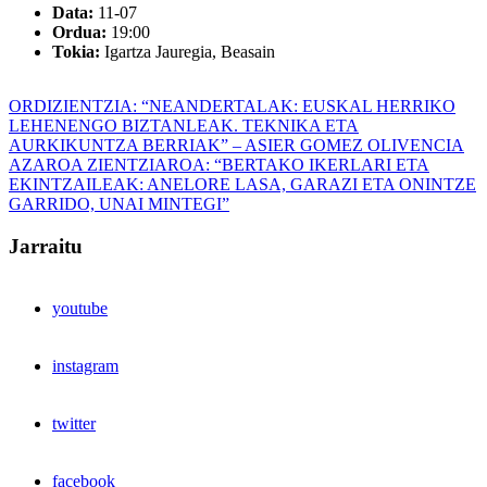
Data:
11-07
Ordua:
19:00
Tokia:
Igartza Jauregia, Beasain
Bidalketetan
Previous
ORDIZIENTZIA: “NEANDERTALAK: EUSKAL HERRIKO
Post:
LEHENENGO BIZTANLEAK. TEKNIKA ETA
zehar
AURKIKUNTZA BERRIAK” – ASIER GOMEZ OLIVENCIA
nabigatu
Next
AZAROA ZIENTZIAROA: “BERTAKO IKERLARI ETA
Post:
EKINTZAILEAK: ANELORE LASA, GARAZI ETA ONINTZE
GARRIDO, UNAI MINTEGI”
Jarraitu
youtube
instagram
twitter
facebook