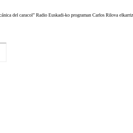
cánica del caracol” Radio Euskadi-ko programan Carlos Rilova elkarriz