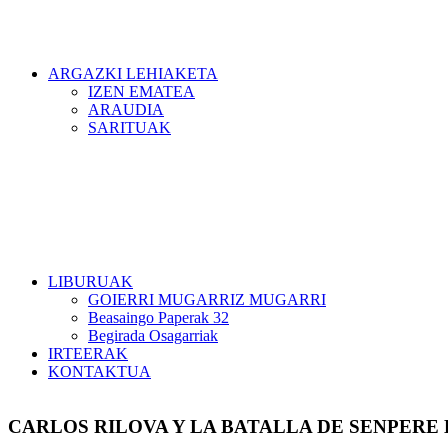
ARGAZKI LEHIAKETA
IZEN EMATEA
ARAUDIA
SARITUAK
LIBURUAK
GOIERRI MUGARRIZ MUGARRI
Beasaingo Paperak 32
Begirada Osagarriak
IRTEERAK
KONTAKTUA
CARLOS RILOVA Y LA BATALLA DE SENPERE