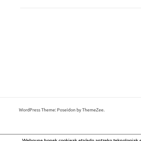
Post:
zehar
nabigatu
WordPress Theme: Poseidon by ThemeZee.
Webgune honek cookieak eta/edo antzeko teknologiak er