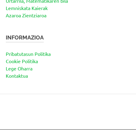
Urtarrila, Matematikaren bila
Lemniskata Kaierak
Azaroa Zientziaroa
INFORMAZIOA
Pribatutasun Politika
Cookie Politika
Lege Oharra
Kontaktua