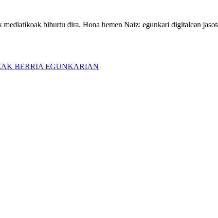
 mediatikoak bihurtu dira. Hona hemen Naiz: egunkari digitalean jasota
ZAK BERRIA EGUNKARIAN