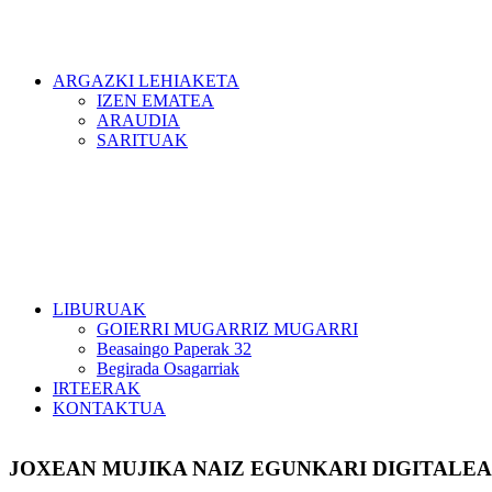
ARGAZKI LEHIAKETA
IZEN EMATEA
ARAUDIA
SARITUAK
LIBURUAK
GOIERRI MUGARRIZ MUGARRI
Beasaingo Paperak 32
Begirada Osagarriak
IRTEERAK
KONTAKTUA
JOXEAN MUJIKA NAIZ EGUNKARI DIGITALE