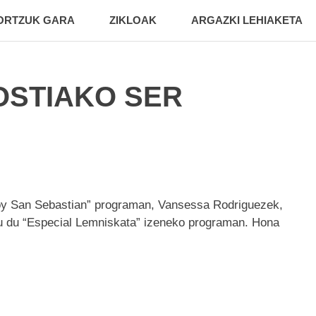
ORTZUK GARA
ZIKLOAK
ARGAZKI LEHIAKETA
OSTIAKO SER
 hoy San Sebastian” programan, Vansessa Rodriguezek,
atu du “Especial Lemniskata” izeneko programan. Hona