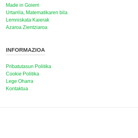
Made in Goierri
Urtarrila, Matematikaren bila
Lemniskata Kaierak
Azaroa Zientziaroa
INFORMAZIOA
Pribatutasun Politika
Cookie Politika
Lege Oharra
Kontaktua