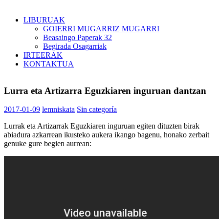
LIBURUAK
GOIERRI MUGARRIZ MUGARRI
Beasaingo Paperak 32
Begirada Osagarriak
IRTEERAK
KONTAKTUA
Lurra eta Artizarra Eguzkiaren inguruan dantzan
2017-01-09
lemniskata
Sin categoría
Lurrak eta Artizarrak Eguzkiaren inguruan egiten dituzten birak
abiadura azkarrean ikusteko aukera ikango bagenu, honako zerbait
genuke gure begien aurrean: