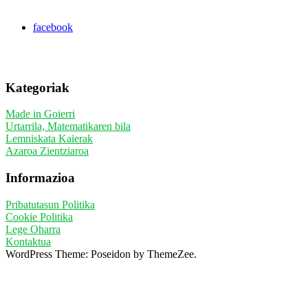
facebook
Kategoriak
Made in Goierri
Urtarrila, Matematikaren bila
Lemniskata Kaierak
Azaroa Zientziaroa
Informazioa
Pribatutasun Politika
Cookie Politika
Lege Oharra
Kontaktua
WordPress Theme: Poseidon by ThemeZee.