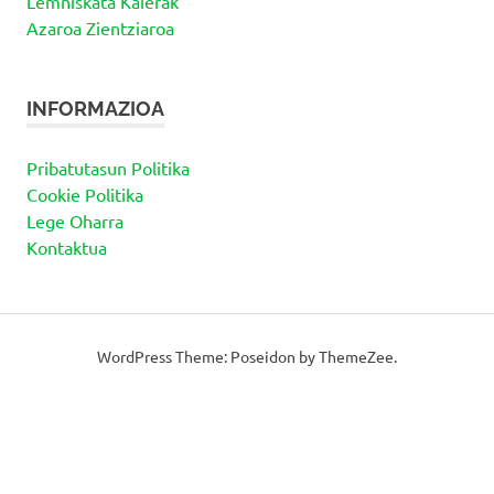
Lemniskata Kaierak
Azaroa Zientziaroa
INFORMAZIOA
Pribatutasun Politika
Cookie Politika
Lege Oharra
Kontaktua
WordPress Theme: Poseidon by ThemeZee.