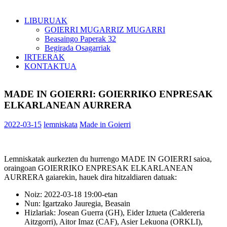
LIBURUAK
GOIERRI MUGARRIZ MUGARRI
Beasaingo Paperak 32
Begirada Osagarriak
IRTEERAK
KONTAKTUA
MADE IN GOIERRI: GOIERRIKO ENPRESAK
ELKARLANEAN AURRERA
2022-03-15
lemniskata
Made in Goierri
Lemniskatak aurkezten du hurrengo MADE IN GOIERRI saioa,
oraingoan GOIERRIKO ENPRESAK ELKARLANEAN
AURRERA gaiarekin, hauek dira hitzaldiaren datuak:
Noiz: 2022-03-18 19:00-etan
Nun: Igartzako Jauregia, Beasain
Hizlariak: Josean Guerra (GH), Eider Iztueta (Caldereria
Aitzgorri), Aitor Imaz (CAF), Asier Lekuona (ORKLI),