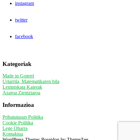
instagram
twitter
facebook
Kategoriak
Made in Goierri
Urtarrila, Matematikaren bila
Lemniskata Kaierak
Azaroa Zientziaroa
Informazioa
Pribatutasun Politika
Cookie Politika
Lege Oharra
Kontaktua
WordPress Theme: Poseidon by ThemeZee.