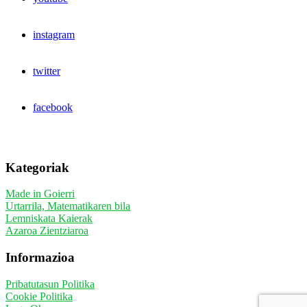
instagram
twitter
facebook
Kategoriak
Made in Goierri
Urtarrila, Matematikaren bila
Lemniskata Kaierak
Azaroa Zientziaroa
Informazioa
Pribatutasun Politika
Cookie Politika