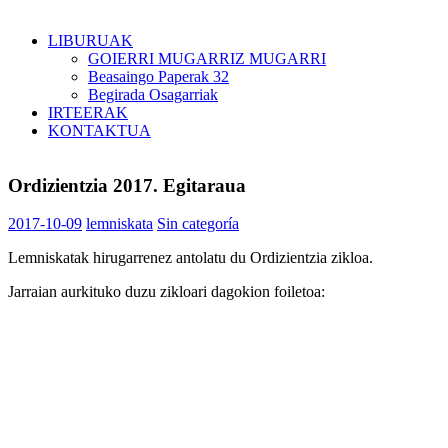
LIBURUAK
GOIERRI MUGARRIZ MUGARRI
Beasaingo Paperak 32
Begirada Osagarriak
IRTEERAK
KONTAKTUA
Ordizientzia 2017. Egitaraua
2017-10-09
lemniskata
Sin categoría
Lemniskatak hirugarrenez antolatu du Ordizientzia zikloa.
Jarraian aurkituko duzu zikloari dagokion foiletoa: