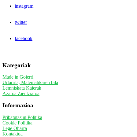
instagram
twitter
facebook
Kategoriak
Made in Goierri
Urtarrila, Matematikaren bila
Lemniskata Kaierak
Azaroa Zientziaroa
Informazioa
Pribatutasun Politika
Cookie Politika
Lege Oharra
Kontaktua