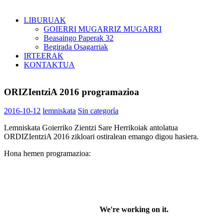
LIBURUAK
GOIERRI MUGARRIZ MUGARRI
Beasaingo Paperak 32
Begirada Osagarriak
IRTEERAK
KONTAKTUA
ORIZIentziA 2016 programazioa
2016-10-12
lemniskata
Sin categoría
Lemniskata Goierriko Zientzi Sare Herrikoiak antolatua
ORDIZIentziA 2016 zikloari ostiralean emango digou hasiera.
Hona hemen programazioa: