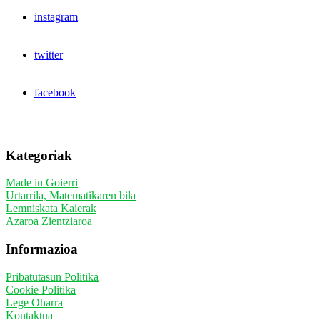
instagram
twitter
facebook
Kategoriak
Made in Goierri
Urtarrila, Matematikaren bila
Lemniskata Kaierak
Azaroa Zientziaroa
Informazioa
Pribatutasun Politika
Cookie Politika
Lege Oharra
Kontaktua