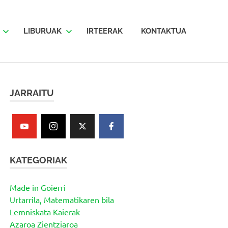
LIBURUAK
IRTEERAK
KONTAKTUA
JARRAITU
KATEGORIAK
Made in Goierri
Urtarrila, Matematikaren bila
Lemniskata Kaierak
Azaroa Zientziaroa