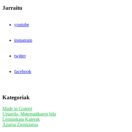
Jarraitu
youtube
instagram
twitter
facebook
Kategoriak
Made in Goierri
Urtarrila, Matematikaren bila
Lemniskata Kaierak
Azaroa Zientziaroa