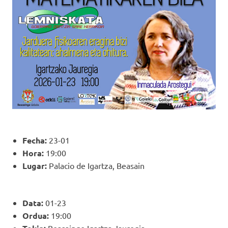
Fecha:
23-01
Hora:
19:00
Lugar:
Palacio de Igartza, Beasain
Data:
01-23
Ordua:
19:00