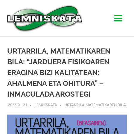
LEMNISK
MENU
Goierriko
Skip
zientzia
to
sare
URTARRILA, MATEMATIKAREN
herrikoia
content
BILA: “JARDUERA FISIKOAREN
ERAGINA BIZI KALITATEAN:
AHALMENA ETA OHITURA” –
INMACULADA AROSTEGI
2026-01-21
LEMNISKATA
URTARRILA MATEMATIKAREN BILA