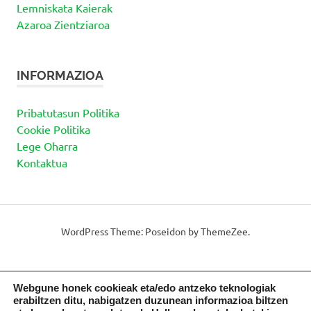
Lemniskata Kaierak
Azaroa Zientziaroa
INFORMAZIOA
Pribatutasun Politika
Cookie Politika
Lege Oharra
Kontaktua
WordPress Theme: Poseidon by ThemeZee.
Webgune honek cookieak eta/edo antzeko teknologiak
erabiltzen ditu, nabigatzen duzunean informazioa biltzen