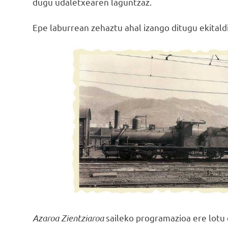
dugu udaletxearen laguntzaz.
Epe laburrean zehaztu ahal izango ditugu ekitald
Azaroa Zientziaroa
saileko programazioa ere lotu