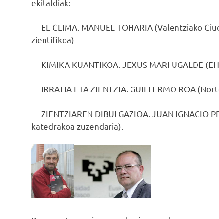
ekitaldiak:
EL CLIMA. MANUEL TOHARIA (Valentziako Ciudad 
zientifikoa)
KIMIKA KUANTIKOA. JEXUS MARI UGALDE (EHUko
IRRATIA ETA ZIENTZIA. GUILLERMO ROA (Norteko
ZIENTZIAREN DIBULGAZIOA. JUAN IGNACIO PERE
katedrakoa zuzendaria).