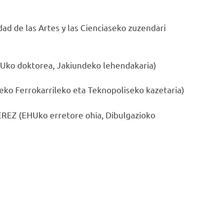
de las Artes y las Cienciaseko zuzendari
 doktorea, Jakiundeko lehendakaria)
 Ferrokarrileko eta Teknopoliseko kazetaria)
Z (EHUko erretore ohia, Dibulgazioko