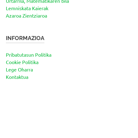
Urtarrila, Matematikaren bila
Lemniskata Kaierak
Azaroa Zientziaroa
INFORMAZIOA
Pribatutasun Politika
Cookie Politika
Lege Oharra
Kontaktua