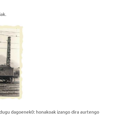
iak.
 dugu dagoenek0: honakoak izango dira aurtengo