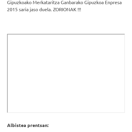
Gipuzkoako Merkataritza Ganbarako Gipuzkoa Enpresa
2015 saria jaso duela. ZORIONAK !!!
Albistea prentsan: