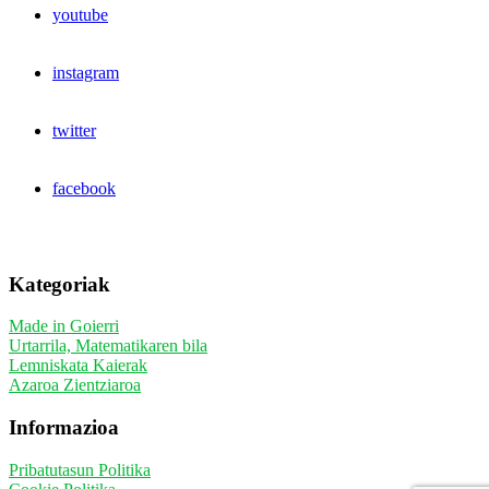
youtube
instagram
twitter
facebook
Kategoriak
Made in Goierri
Urtarrila, Matematikaren bila
Lemniskata Kaierak
Azaroa Zientziaroa
Informazioa
Pribatutasun Politika