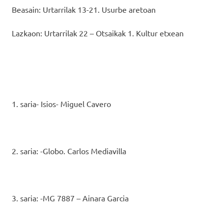
Beasain: Urtarrilak 13-21. Usurbe aretoan
Lazkaon: Urtarrilak 22 – Otsaikak 1. Kultur etxean
1. saria- Isios- Miguel Cavero
2. saria: -Globo. Carlos Mediavilla
3. saria: -MG 7887 – Ainara Garcia