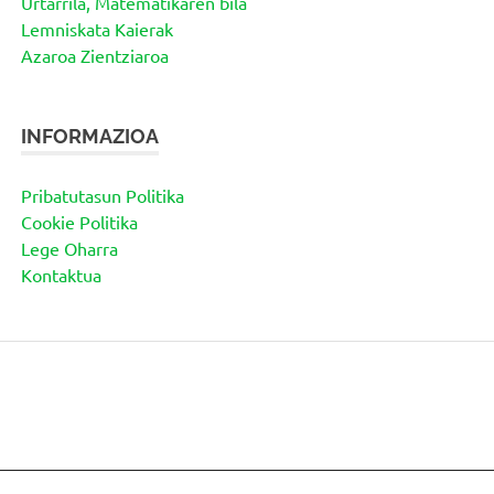
Urtarrila, Matematikaren bila
Lemniskata Kaierak
Azaroa Zientziaroa
INFORMAZIOA
Pribatutasun Politika
Cookie Politika
Lege Oharra
Kontaktua