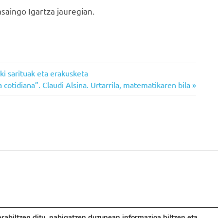
asaingo Igartza jauregian.
i sarituak eta erakusketa
 cotidiana”. Claudi Alsina. Urtarrila, matematikaren bila
abiltzen ditu, nabigatzen duzunean informazioa biltzen eta