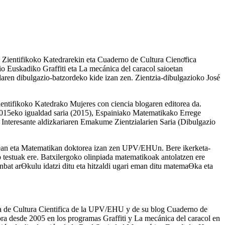
 Zientifikoko Katedrarekin eta Cuaderno de Cultura Cienơfica
o Euskadiko Graffiti eta La mecánica del caracol saioetan
ren dibulgazio-batzordeko kide izan zen. Zientzia-dibulgazioko José
ientifikoko Katedrako Mujeres con ciencia blogaren editorea da.
2015eko igualdad saria (2015), Espainiako Matematikako Errege
Interesante aldizkariaren Emakume Zientzialarien Saria (Dibulgazio
lean eta Matematikan doktorea izan zen UPV/EHUn. Bere ikerketa-
ko testuak ere. Batxilergoko olinpiada matematikoak antolatzen ere
bat arƟkulu idatzi ditu eta hitzaldi ugari eman ditu matemaƟka eta
dra de Cultura Cientifica de la UPV/EHU y de su blog Cuaderno de
ora desde 2005 en los programas Graffiti y La mecánica del caracol en