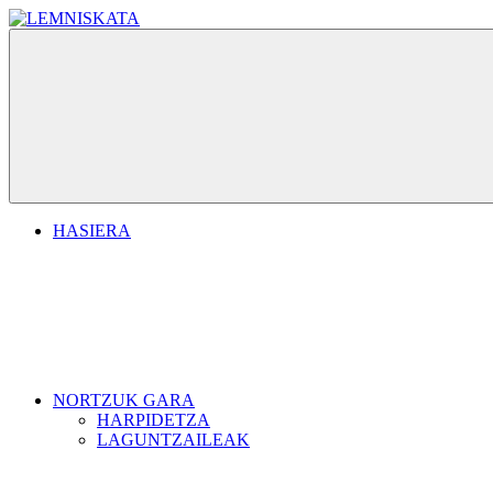
Skip
to
LEMNISKATA
Goierriko
content
zientzia
sare
herrikoia
Menu
HASIERA
NORTZUK GARA
HARPIDETZA
LAGUNTZAILEAK