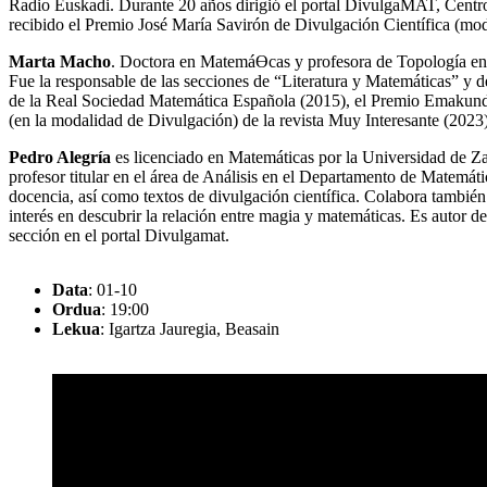
Radio Euskadi. Durante 20 años dirigió el portal DivulgaMAT, Centr
recibido el Premio José María Savirón de Divulgación Científica (mo
Marta Macho
. Doctora en MatemáƟcas y profesora de Topología en la
Fue la responsable de las secciones de “Literatura y Matemáticas” y 
de la Real Sociedad Matemática Española (2015), el Premio Emakunde 
(en la modalidad de Divulgación) de la revista Muy Interesante (2023)
Pedro Alegría
es licenciado en Matemáticas por la Universidad de 
profesor titular en el área de Análisis en el Departamento de Matemátic
docencia, así como textos de divulgación científica. Colabora tambié
interés en descubrir la relación entre magia y matemáticas. Es autor 
sección en el portal Divulgamat.
Data
: 01-10
Ordua
: 19:00
Lekua
: Igartza Jauregia, Beasain