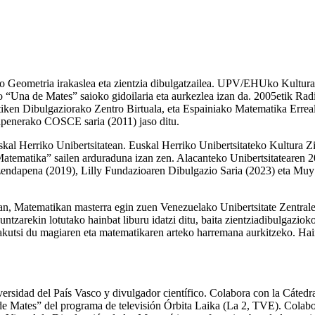
ko Geometria irakaslea eta zientzia dibulgatzailea. UPV/EHUko Kultura
o “Una de Mates” saioko gidoilaria eta aurkezlea izan da. 2005etik Radi
en Dibulgaziorako Zentro Birtuala, eta Espainiako Matematika Erreala
dapenerako COSCE saria (2011) jaso ditu.
kal Herriko Unibertsitatean. Euskal Herriko Unibertsitateko Kultura Z
Matematika” sailen arduraduna izan zen. Alacanteko Unibertsitatearen 
zendapena (2019), Lilly Fundazioaren Dibulgazio Saria (2023) eta Muy 
ean, Matematikan masterra egin zuen Venezuelako Unibertsitate Zentra
kuntzarekin lotutako hainbat liburu idatzi ditu, baita zientziadibulgazio
akutsi du magiaren eta matematikaren arteko harremana aurkitzeko. Hain
ersidad del País Vasco y divulgador científico. Colabora con la Cáte
 de Mates” del programa de televisión Órbita Laika (La 2, TVE). Colab