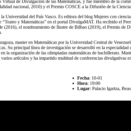
o Virtual de Divulgación de las Matemáticas, y fue miembro de la comi
dalidad nacional, 2010) y el Premio COSCE a la Difusión de la Ciencia
 Universidad del País Vasco. Es editora del blog Mujeres con ciencia d
de “Teatro y Matemáticas” en el portal DivulgaMAT. Ha recibido el Pre
(2016), el nombramiento de Ilustre de Bilbao (2019), el Premio de Di
.
Zaragoza, master en Matemáticas por la Universidad Central de Venezu
as. Su principal línea de investigación se desarrolló en la especialidad 
n en la organización de las olimpiadas matemáticas de bachillerato. Ma
de varios artículos y ha impartido multitud de conferencias divulgativa
Fecha
: 10-01
Hora
: 19:00
Lugar
: Palacio Igartza, Beas