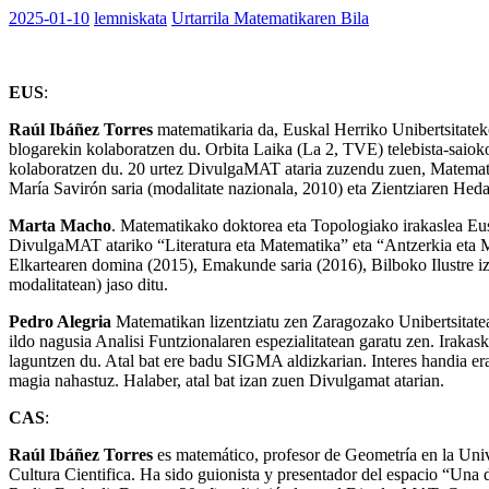
2025-01-10
lemniskata
Urtarrila Matematikaren Bila
EUS
:
Raúl Ibáñez Torres
matematikaria da, Euskal Herriko Unibertsitate
blogarekin kolaboratzen du. Orbita Laika (La 2, TVE) telebista-saiok
kolaboratzen du. 20 urtez DivulgaMAT ataria zuzendu zuen, Matematik
María Savirón saria (modalitate nazionala, 2010) eta Zientziaren He
Marta Macho
. Matematikako doktorea eta Topologiako irakaslea Eus
DivulgaMAT atariko “Literatura eta Matematika” eta “Antzerkia eta 
Elkartearen domina (2015), Emakunde saria (2016), Bilboko Ilustre i
modalitatean) jaso ditu.
Pedro Alegria
Matematikan lizentziatu zen Zaragozako Unibertsitat
ildo nagusia Analisi Funtzionalaren espezialitatean garatu zen. Irakas
laguntzen du. Atal bat ere badu SIGMA aldizkarian. Interes handia er
magia nahastuz. Halaber, atal bat izan zuen Divulgamat atarian.
CAS
:
Raúl Ibáñez Torres
es matemático, profesor de Geometría en la Univ
Cultura Cientifica. Ha sido guionista y presentador del espacio “Una